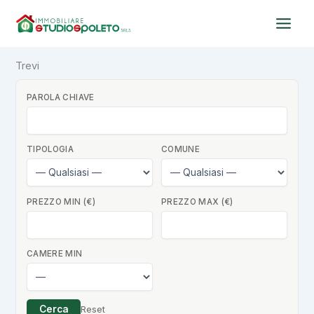
Vai
al
contenuto
Trevi
PAROLA CHIAVE
TIPOLOGIA
COMUNE
PREZZO MIN (€)
PREZZO MAX (€)
CAMERE MIN
Cerca
Reset