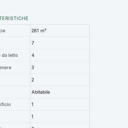
TERISTICHE
cie
281 m²
7
da letto
4
amere
3
2
Abitabile
ificio
1
1