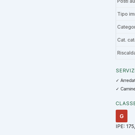
Posti a
Tipo i
Categor
Cat. cat
Riscal
SERVIZ
✓ Arreda
✓ Camine
CLASS
G
IPE: 17