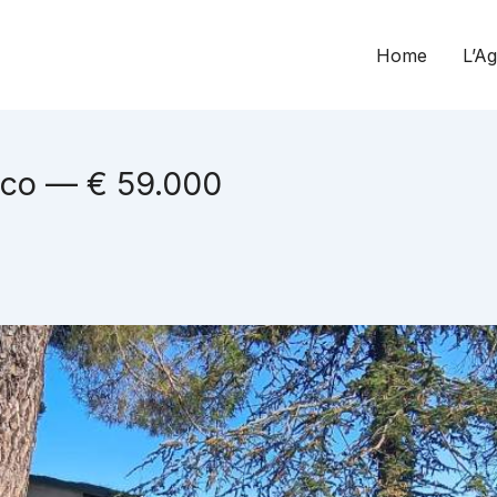
Home
L’A
lco — € 59.000