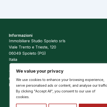
Informazioni
Immobiliare Studio Spoleto srls
Viale Trento e Trieste, 120
06049 Spoleto (PG)
Italia
We value your privacy
Tel.:
+39 0743 22.50.01
Cell.
+39 320.48.75.974
We use cookies to enhance your browsing experience,
Email:
studiospoletosrl@gmail.com
serve personalised ads or content, and analyse our traffic
By clicking "Accept All", you consent to our use of
cookies.