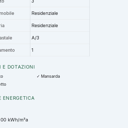
uto
3
mmobile
Residenziale
ia
Residenziale
astale
A/3
damento
1
I E DOTAZIONI
to
✓ Mansarda
tto
E ENERGETICA
5,00 kWh/m²a