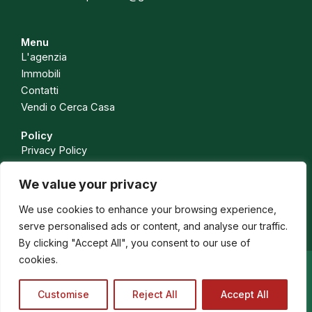
Menu
L'agenzia
Immobili
Contatti
Vendi o Cerca Casa
Policy
Privacy Policy
Cookie Policy
We value your privacy
Isc. Ruolo Soc. 1443 CCIAA PG
Isc. Ruolo Med. Leg. Rapp. N. 588 CCIAA PG
We use cookies to enhance your browsing experience,
serve personalised ads or content, and analyse our traffic.
By clicking "Accept All", you consent to our use of
cookies.
Copyright © 2026 | Studio Spoleto Immobiliare srls – P.IVA
Customise
Reject All
Accept All
03847980541. Tutti i diritti riservati. Design by
Lightage