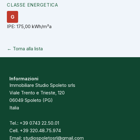
CLASSE ENERGETICA
G
IPE: 175,00 kWh/m²a
← Torna alla lista
Informazioni
Immobiliare Studio Spoleto srls
Viale Trento e Trieste, 120
06049 Spoleto (PG)
Italia
Tel.:
+39 0743 22.50.01
Cell.
+39 320.48.75.974
Email:
studiospoletosrl@gmail.com