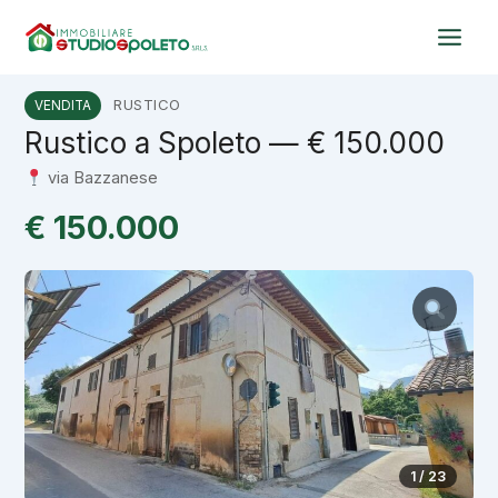
Vai
al
contenuto
RUSTICO
VENDITA
Rustico a Spoleto — € 150.000
via Bazzanese
€ 150.000
1 / 23