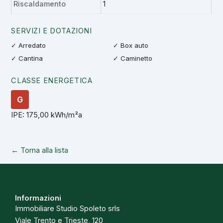
Riscaldamento
1
SERVIZI E DOTAZIONI
✓ Arredato
✓ Box auto
✓ Cantina
✓ Caminetto
CLASSE ENERGETICA
G
IPE: 175,00 kWh/m²a
← Torna alla lista
Informazioni
Immobiliare Studio Spoleto srls
Viale Trento e Trieste, 120