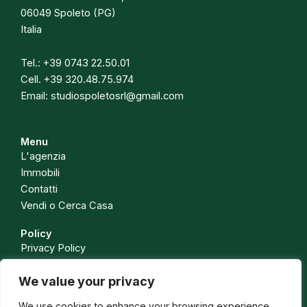
06049 Spoleto (PG)
Italia
Tel.:
+39 0743 22.50.01
Cell.
+39 320.48.75.974
Email:
studiospoletosrl@gmail.com
Menu
L'agenzia
Immobili
Contatti
Vendi o Cerca Casa
Policy
Privacy Policy
Cookie Policy
We value your privacy
Isc. Ruolo Soc. 1443 CCIAA PG
Isc. Ruolo Med. Leg. Rapp. N. 588 CCIAA PG
We use cookies to enhance your browsing experience,