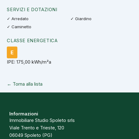
SERVIZI E DOTAZIONI
✓ Arredato
✓ Giardino
✓ Caminetto
CLASSE ENERGETICA
E
IPE: 175,00 kWh/m²a
← Torna alla lista
Informazioni
Immobiliare Studio Spoleto srls
Viale Trento e Trieste, 120
06049 Spoleto (PG)