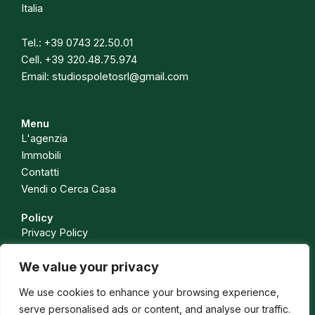
Italia
Tel.:
+39 0743 22.50.01
Cell.
+39 320.48.75.974
Email:
studiospoletosrl@gmail.com
Menu
L'agenzia
Immobili
Contatti
Vendi o Cerca Casa
Policy
Privacy Policy
Cookie Policy
We value your privacy
Isc. Ruolo Soc. 1443 CCIAA PG
Isc. Ruolo Med. Leg. Rapp. N. 588 CCIAA PG
We use cookies to enhance your browsing experience,
serve personalised ads or content, and analyse our traffic.