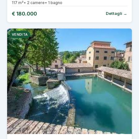
117 m²
2 camere
1 bagno
€ 180.000
Dettagli →
VENDITA